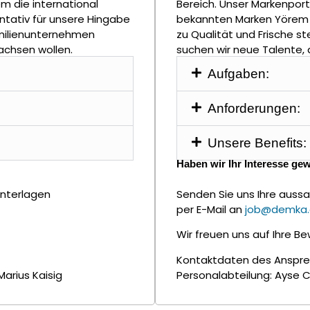
m die international
Bereich. Unser Markenport
tativ für unsere Hingabe
bekannten Marken Yörem 
Familienunternehmen
zu Qualität und Frische s
achsen wollen.
suchen wir neue Talente,
Aufgaben:
Anforderungen:
Unsere Benefits:
Haben wir Ihr Interesse ge
unterlagen
Senden Sie uns Ihre auss
per E-Mail an
job@demka
Wir freuen uns auf Ihre B
Kontaktdaten des Anspre
arius Kaisig
Personalabteilung: Ayse C