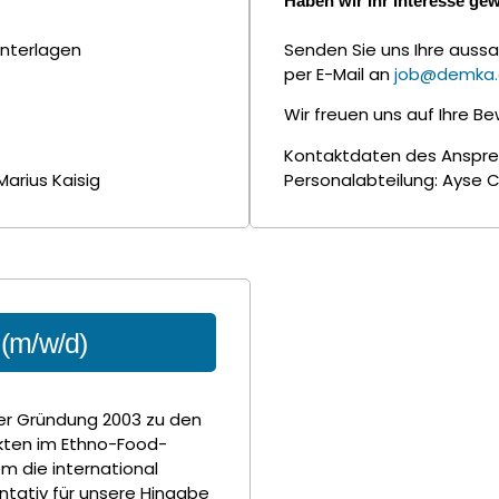
Haben wir Ihr Interesse ge
unterlagen
Senden Sie uns Ihre auss
per E-Mail an
job@demka
Wir freuen uns auf Ihre B
Kontaktdaten des Anspre
arius Kaisig
Personalabteilung: Ayse C
 (m/w/d)
rer Gründung 2003 zu den
kten im Ethno-Food-
m die international
tativ für unsere Hingabe